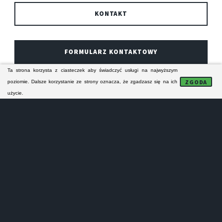
KONTAKT
FORMULARZ KONTAKTOWY
Ta strona korzysta z ciasteczek aby świadczyć usługi na najwyższym
ZGODA
poziomie. Dalsze korzystanie ze strony oznacza, że zgadzasz się na ich
Technicy z piekarskiego serwisu AGD specjalizują się
użycie.
w naprawie sprzętu AGD ZANUSSI. Ich naprawy
serwisowe obejmują zasięgiem Piekary Śląskie i bliską
okolicę. Serwisanci naprawiają odpłatnie domowe
urządzenia AGD firmy ZANUSSI.
NAPRAWA PRALEK
PIEKARY