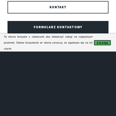
KONTAKT
FORMULARZ KONTAKTOWY
Ta strona korzysta z ciasteczek aby świadczyć usługi na najwyższym
ZGODA
poziomie. Dalsze korzystanie ze strony oznacza, że zgadzasz się na ich
Technicy z piekarskiego serwisu AGD specjalizują się
użycie.
w naprawie sprzętu AGD ARDO. Ich naprawy
serwisowe obejmują zasięgiem Piekary Śląskie i bliską
okolicę. Serwisanci naprawiają odpłatnie domowe
urządzenia AGD firmy ARDO.
NAPRAWA PRALEK
PIEKARY