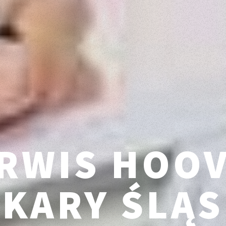
RWIS HOO
EKARY ŚLĄS