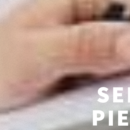
SE
PI