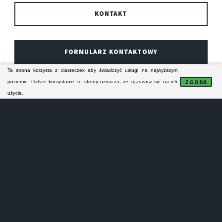
KONTAKT
FORMULARZ KONTAKTOWY
Ta strona korzysta z ciasteczek aby świadczyć usługi na najwyższym
ZGODA
poziomie. Dalsze korzystanie ze strony oznacza, że zgadzasz się na ich
Technicy z piekarskiego serwisu AGD specjalizują się
użycie.
w naprawie sprzętu AGD HAIER. Ich naprawy
serwisowe obejmują zasięgiem Piekary Śląskie i bliską
okolicę. Serwisanci naprawiają odpłatnie domowe
urządzenia AGD firmy HAIER.
NAPRAWA PRALEK
PIEKARY