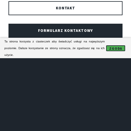
KONTAKT
FORMULARZ KONTAKTOWY
Ta strona korzysta z ciasteczek aby świadczyć usługi na najwyższym
ZGODA
poziomie. Dalsze korzystanie ze strony oznacza, że zgadzasz się na ich
Technicy z piekarskiego serwisu AGD specjalizują się
użycie.
w naprawie sprzętu AGD KERNAU. Ich naprawy
serwisowe obejmują zasięgiem Piekary Śląskie i bliską
okolicę. Serwisanci naprawiają odpłatnie domowe
urządzenia AGD firmy KERNAU.
NAPRAWA PRALEK
PIEKARY