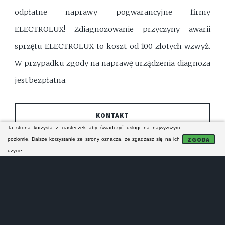
odpłatne naprawy pogwarancyjne firmy
ELECTROLUX! Zdiagnozowanie przyczyny awarii
sprzętu ELECTROLUX to koszt od 100 złotych wzwyż.
W przypadku zgody na naprawę urządzenia diagnoza
jest bezpłatna.
KONTAKT
Ta strona korzysta z ciasteczek aby świadczyć usługi na najwyższym
ZGODA
poziomie. Dalsze korzystanie ze strony oznacza, że zgadzasz się na ich
użycie.
FORMULARZ KONTAKTOWY
Technicy z piekarskiego serwisu AGD specjalizują się
w naprawie sprzętu AGD ELECTROLUX. Ich naprawy
serwisowe obejmują zasięgiem Piekary Śląskie i bliską